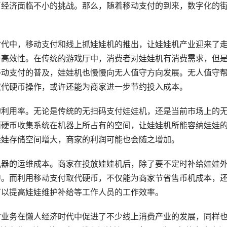
币经济面临不小的挑战。那么，随着移动支付的到来，数字化的
时代中，移动支付和线上抓娃娃机的推出，让娃娃机产业迎来了
与高效性。在传统的游戏厅中，消费者对娃娃机有消费需求，但
移动支付的普及，娃娃机也慢慢向无人值守方向发展。无人值守
取代硬币操作，或许还能为商家进一步节约投入成本。
的利用率。无论是传统的无扫码支付娃娃机，还是当前市场上的
而硬币收集系统在机器上所占有的空间，让娃娃机所能容纳娃娃
娃娃存储空间增大，商家的利润可能也会随之增加。
机器的运维成本。商家在投放娃娃机后，除了要不定时补给娃娃
中。而利用移动支付取代硬币，不仅能为商家节省售币机成本，
可以提高娃娃维护补给等工作人员的工作效率。
付业务在懒人经济时代中促进了不少线上消费产业的发展，同样