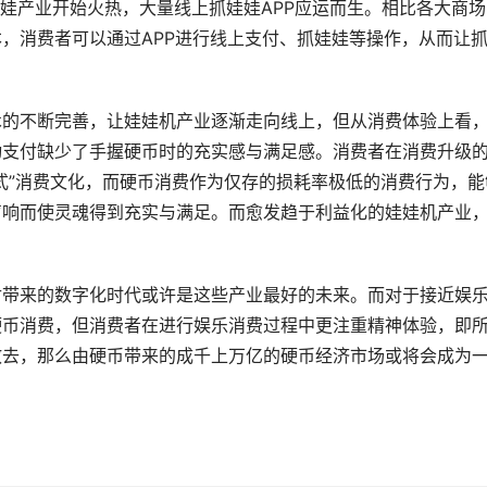
娃娃产业开始火热，大量线上抓娃娃APP应运而生。相比各大商场
，消费者可以通过APP进行线上支付、抓娃娃等操作，从而让
术的不断完善，让娃娃机产业逐渐走向线上，但从消费体验上看
动支付缺少了手握硬币时的充实感与满足感。消费者在消费升级
式”消费文化，而硬币消费作为仅存的损耗率极低的消费行为，能
声响而使灵魂得到充实与满足。而愈发趋于利益化的娃娃机产业
付带来的数字化时代或许是这些产业最好的未来。而对于接近娱
硬币消费，但消费者在进行娱乐消费过程中更注重精神体验，即
散去，那么由硬币带来的成千上万亿的硬币经济市场或将会成为