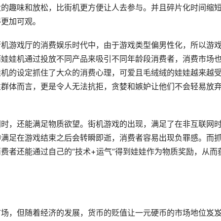
大的趣味和放松，比街机更方便让人去参与。并且碎片化时间缩
得更加可观。
街机游戏厅的消费娱乐时代中，由于游戏类型偏男性化，所以游
而娃娃机通过投放不同产品来吸引不同年龄段消费者，消费市场
娃机的设定抓住了大众的消费心理，可爱且毛绒绒的娃娃越来越
性群体而言，更是令人无法抗拒，贪婪和嫉妒让他们不会轻易放
同时，还能满足物质欲望。街机游戏的出现，满足了在非互联网
神满足在游戏结束之后会转瞬即逝，消费者容易出现负罪感。而
费者还能通过自己的“技术+运气”得到娃娃作为物质奖励，从而
市场，但随着经济的发展，货币的贬值让一元硬币的市场地位岌