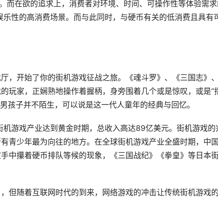
上。而在欲的追求上，消费者对环境、时间、可操作性等体验需求
娱乐性的高消费场景。而与此同时，与硬币有关的低消费且具有
戏厅，开始了你的街机游戏征战之旅。《魂斗罗》、《三国志》
的玩家，正娴熟地操作着握柄，身旁围着几个或是惊叹，或是“
后的男孩子并不陌生，可以说是这一代人童年的经典与回忆。
美街机游戏产业达到黄金时期，总收入高达89亿美元。街机游戏的
所有青少年最为向往的地方。在全球街机游戏产业全盛时期，中
家手中攥着硬币排队等候的现象，《三国战纪》《拳皇》等日本
目，但随着互联网时代的到来，网络游戏的冲击让传统街机游戏