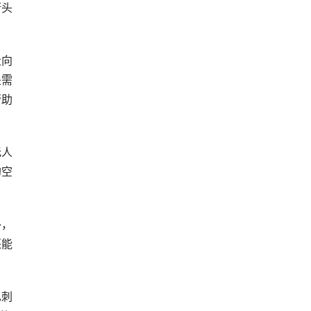
街头
走向
是需
帮助
无人
的空
外，
还能
也刺