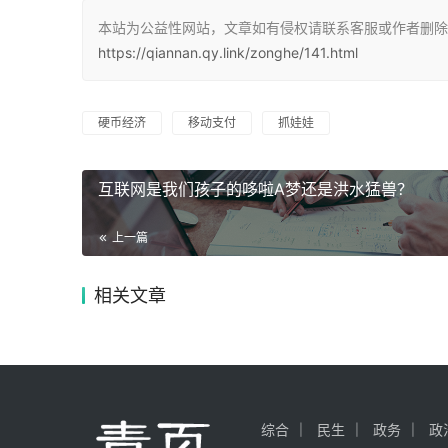
本站为公益性网站，文章如有侵权请联系客服或作者删除。
https://qiannan.qy.link/zonghe/141.html
硬币经济
移动支付
抓娃娃
互联网是我们孩子的哆啦A梦还是洪水猛兽？
上一篇
相关文章
综合
民生
政务
政