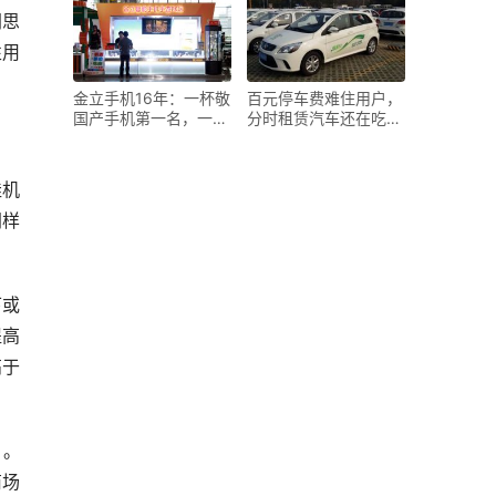
网思
性用
金立手机16年：一杯敬
百元停车费难住用户，
国产手机第一名，一杯
分时租赁汽车还在吃
敬全
灰？
娃机
同样
下或
提高
高于
）。
商场