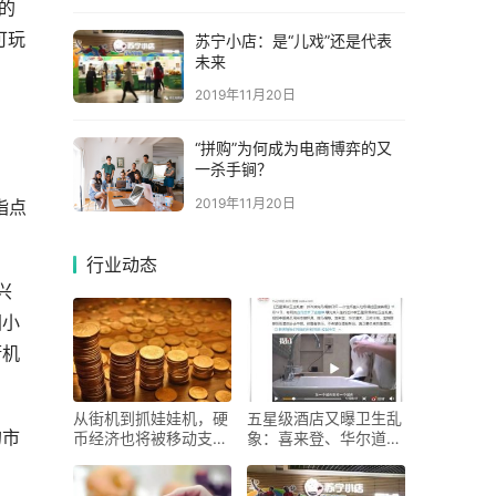
的
可玩
苏宁小店：是“儿戏”还是代表
未来
2019年11月20日
“拼购”为何成为电商博弈的又
一杀手锏？
、
2019年11月20日
指点
行业动态
兴
国小
街机
从街机到抓娃娃机，硬
五星级酒店又曝卫生乱
的市
币经济也将被移动支付
象：喜来登、华尔道
取
夫、