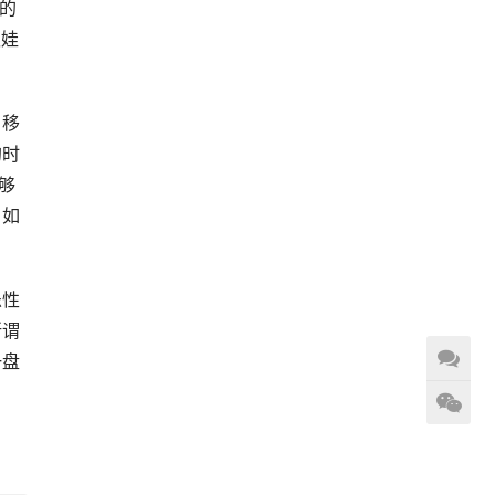
的
抓娃
，移
的时
够
，如
乐性
所谓
一盘