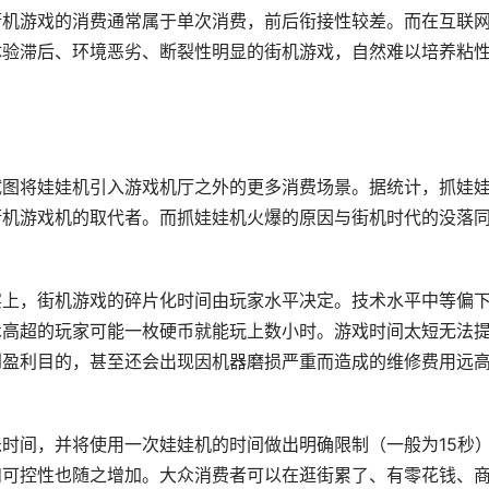
街机游戏的消费通常属于单次消费，前后衔接性较差。而在互联
体验滞后、环境恶劣、断裂性明显的街机游戏，自然难以培养粘
试图将娃娃机引入游戏机厅之外的更多消费场景。据统计，抓娃
街机游戏机的取代者。而抓娃娃机火爆的原因与街机时代的没落
实上，街机游戏的碎片化时间由玩家水平决定。技术水平中等偏
术高超的玩家可能一枚硬币就能玩上数小时。游戏时间太短无法
到盈利目的，甚至还会出现因机器磨损严重而造成的维修费用远
时间，并将使用一次娃娃机的时间做出明确限制（一般为15秒
和可控性也随之增加。大众消费者可以在逛街累了、有零花钱、