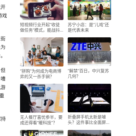
戏开
游戏
短视频行业开起“收徒
苏宁小店：是“儿戏”还
做任务”模式，能战抖
是代表未来
音
但街
乐为
力。
，但
“解禁”百日，中兴复苏
“拼购”为何成为电商博
几何？
弈的又一杀手锏？
，嘈
机游
重
折叠屏手机太新是噱
无人餐厅喜忧参半，要
保持
头？这件事比全面屏做
成还得看“暖科技”？
的时