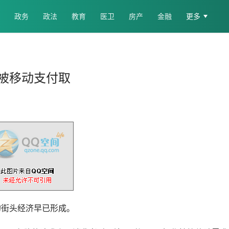
政务
政法
教育
医卫
房产
金融
更多
被移动支付取
的街头经济早已形成。