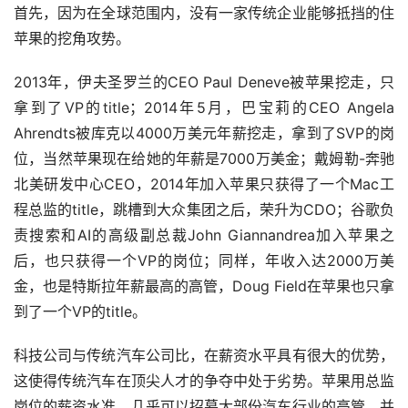
首先，因为在全球范围内，没有一家传统企业能够抵挡的住
苹果的挖角攻势。
2013年，伊夫圣罗兰的CEO Paul Deneve被苹果挖走，只
拿到了VP的title；2014年5月，巴宝莉的CEO Angela 
Ahrendts被库克以4000万美元年薪挖走，拿到了SVP的岗
位，当然苹果现在给她的年薪是7000万美金；戴姆勒-奔驰
北美研发中心CEO，2014年加入苹果只获得了一个Mac工
程总监的title，跳槽到大众集团之后，荣升为CDO；谷歌负
责搜索和AI的高级副总裁John Giannandrea加入苹果之
后，也只获得一个VP的岗位；同样，年收入达2000万美
金，也是特斯拉年薪最高的高管，Doug Field在苹果也只拿
到了一个VP的title。
科技公司与传统汽车公司比，在薪资水平具有很大的优势，
这使得传统汽车在顶尖人才的争夺中处于劣势。苹果用总监
岗位的薪资水准，几乎可以招募大部份汽车行业的高管，并