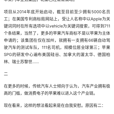
项目从2014年底开始启动，截至目前至少拥有5000名员
工；在美国专利商标局网站上，受让人名称中以Apple为关
键词同时在所有选项中以vehicle为关键词搜索，可得到711
个条结果，当然了，更多的苹果汽车商标不是以苹果为主体
申请的；该集团在仅在加州，就拥有一支拥有66辆自动驾
驶汽车的测试车队，111名司机，规模位居全球第三；苹果
SPG的研发中心遍布美国硅谷、加拿大的渥太华、德国柏
林、瑞士苏黎世……
二
在更多的时候，传统汽车人士倾向于认为，汽车产业拥有极
高的门槛，做消费电子的苹果难以进入这个产业链。
现在看来，这样的想法看起来是在自我安慰。原因有二：