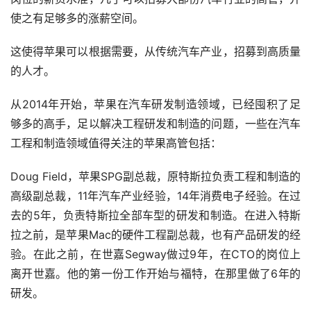
使之有足够多的涨薪空间。
这使得苹果可以根据需要，从传统汽车产业，招募到高质量
的人才。
从2014年开始，苹果在汽车研发制造领域，已经囤积了足
够多的高手，足以解决工程研发和制造的问题，一些在汽车
工程和制造领域值得关注的苹果高管包括：
Doug Field，苹果SPG副总裁，原特斯拉负责工程和制造的
高级副总裁，11年汽车产业经验，14年消费电子经验。在过
去的5年，负责特斯拉全部车型的研发和制造。在进入特斯
拉之前，是苹果Mac的硬件工程副总裁，也有产品研发的经
验。在此之前，在世嘉Segway做过9年，在CTO的岗位上
离开世嘉。他的第一份工作开始与福特，在那里做了6年的
研发。