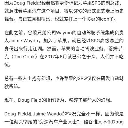
因为Doug Field已经赫然将身份标记为苹果SPG的副总裁，
就意味着苹果汽车这个项目，将以SPG的形式正式走上历史
舞台。与正式亮相相比，也就差打上一个iCar的icon了。
在此之前，谷歌兄弟公司Waymo的自动驾驶系统集成负责
人Jaime Waydo，加入了苹果，就已经以SPG高级总监的
身份出来行走江湖。然而，苹果的自动驾驶业务，蒂姆·库
克（Tim Cook）在2017年6月就已公之于众，人们并不吃
惊。
总有一些人士抱有幻想，也许苹果的SPG仅仅在研发自动驾
驶系统。
现在，Doug Field的所作所为，粉碎了那些人的幻想。
Doug Field和Jaime Waydo的情况完全不一样，因为他是
一位彻头彻尾的“资深汽车产业人士”，硅谷谁人不识Doug 