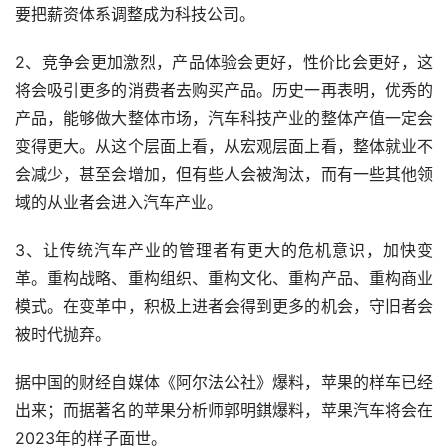
要把薪资体系调整成为科技公司。
2、竞争会更加激烈，产品体验会更好，性价比会更好，这
将会吸引更多的消费者去购买产品。历史一再表明，优秀的
产品，能够做大整体市场，汽车科技产业的整体产值一定会
变得更大。从这个层面上看，从宏观层面上看，整体就业不
会减少，甚至会增加，但有些人会被淘汰，而有一些其他领
域的从业者会进入汽车产业。
3、让传统汽车产业的管理者有更大的危机意识，加快变
革。重构战略、重构组织、重构文化、重构产品、重构商业
模式。在变革中，积极上进者会得到更多的机会，守旧者会
被时代抛弃。
据中国的财经自媒体《阿尔法公社》爆料，苹果的样车已经
出来；而据著名的苹果分析师郭明錤爆料，苹果汽车将会在
2023年的样子面世。