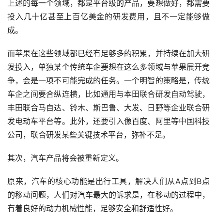
上述的每一个领域，都是平台级的产品，要想做好，都需要
投入几十亿甚至上百亿美金的研发费用，且不一定能够做
成。
而苹果在这些领域都已经有足够多的积累，并持续在加大研
发投入，单独某个传统车企要想在这么多领域与苹果展开竞
争，会是一项不可能完成的任务。一个明智的策略是，传统
车企之间要合纵连横，比如通用与本田联合研发自动驾驶，
丰田联合马自达、铃木、斯巴鲁、大发、日野等企业联合研
发电动车平台等。此外，还要引入像百度、阿里等中国科技
公司，联合研发某些关键技术平台，弥补不足。
其次，汽车产品将会被重新定义。
原来，汽车的核心功能是出行工具，解决人们从A点到B点
的移动问题，人们对汽车最大的诉求是，在移动的过程中，
有着良好的动力机械性能，足够安全和舒适性好。