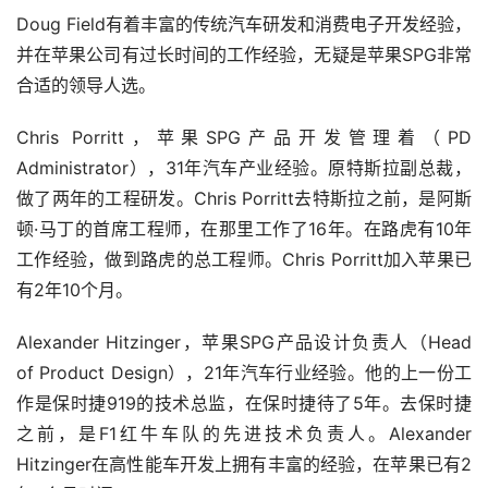
Doug Field有着丰富的传统汽车研发和消费电子开发经验，
并在苹果公司有过长时间的工作经验，无疑是苹果SPG非常
合适的领导人选。
Chris Porritt，苹果SPG产品开发管理着（PD 
Administrator），31年汽车产业经验。原特斯拉副总裁，
做了两年的工程研发。Chris Porritt去特斯拉之前，是阿斯
顿·马丁的首席工程师，在那里工作了16年。在路虎有10年
工作经验，做到路虎的总工程师。Chris Porritt加入苹果已
有2年10个月。
Alexander Hitzinger，苹果SPG产品设计负责人（Head 
of Product Design），21年汽车行业经验。他的上一份工
作是保时捷919的技术总监，在保时捷待了5年。去保时捷
之前，是F1红牛车队的先进技术负责人。Alexander 
Hitzinger在高性能车开发上拥有丰富的经验，在苹果已有2