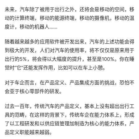
未来，汽车除了被用于出行之外，还将会是移动的空间，移
动的计算终端，移动的能源终端，移动的摄像机，移动的温
度计，移动的机器人……
随着越来越多的应用软件被开发出来，汽车的上述功能会得
到极大的开发，人们对汽车的使用率，将不仅仅是原来用于
出行的5%，将会得以大幅度的提升，甚至是100%。你在睡
觉时“它”还能发挥作用，比如可以在车上小憩。
对于车企而言，在产品定义、产品集成方面的挑战，恐怕不
会亚于核心零部件的研发。
过去一百年，传统汽车的产品定义，基本上没有超出出行工
具的范畴，在这样的背景下，传统车企在能力体系上，形成
了以工程研发和以供应链管理加制造为核心的能力体系，产
品定义职能越来越弱。