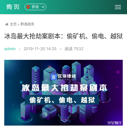
黔南
主页
>
黔南政务
冰岛最大抢劫案剧本：偷矿机、偷电、越狱
admin
•
2019-11-20 14:25
•
阅读
7532