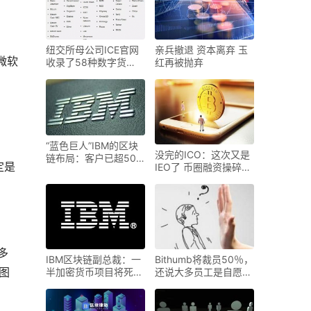
纽交所母公司ICE官网
亲兵撤退 资本离弃 玉
微软
收录了58种数字货
红再被抛弃
币，距加密
“蓝色巨人”IBM的区块
没完的ICO：这次又是
链布局：客户已超500
定是
IEO了 币圈融资操碎了
家
心
多
IBM区块链副总裁：一
Bithumb将裁员50％，
图
半加密货币项目将死
还说大多员工是自愿退
去，量
休