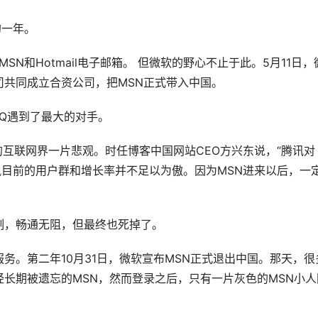
的一年。
SN和Hotmail电子邮箱。 但微软的野心不止于此。5月11日，
司共同成立合资公司，把MSN正式带入中国。
Q遇到了最大的对手。
的互联网界一片悲观。时任博客中国网站CEO方兴东说，“腾讯对
讯目前的用户群和增长率并不足以为傲。因为MSN进来以后，一
制，畅通无阻，但最终也死掉了。
N服务。第二年10月31日，微软宣布MSN正式退出中国。那天，很
经长期被遗忘的MSN，然而登录之后，只有一片灰色的MSN小人