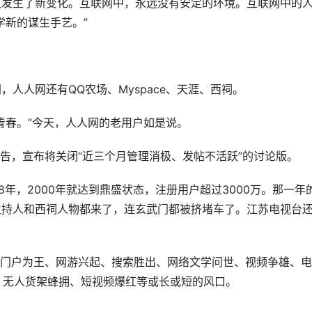
又发生了新变化。互联网中，永远没有安定的环境。互联网中的
学新的谋生手艺。”
人人网还有QQ农场、Myspace、天涯、西祠。
青春。”今天，人人网的老用户如是说。
公告，宣布将关闭“近三个月管理消极、发帖不活跃”的讨论版。
8年，2000年就达到鼎盛状态，注册用户超过3000万。那一年
主持人和西祠人物都来了，连玄武门都被挤堵车了。江苏电视台
网历经门户为王、网游兴起、搜索胜出、网络文学问世、视频争雄、
、无人货架蜂拥、短视频爆红等或长或短的风口。