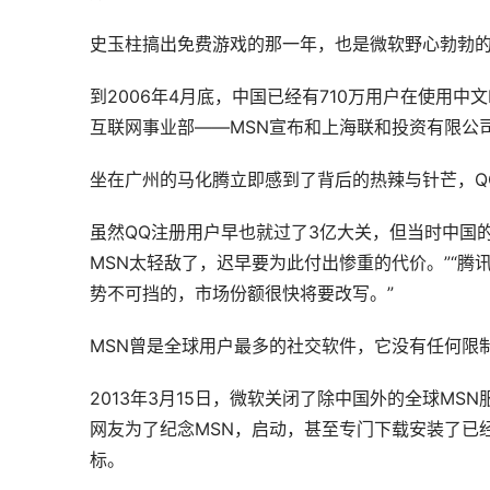
史玉柱搞出免费游戏的那一年，也是微软野心勃勃
到2006年4月底，中国已经有710万用户在使用中文M
互联网事业部——MSN宣布和上海联和投资有限公
坐在广州的马化腾立即感到了背后的热辣与针芒，Q
虽然QQ注册用户早也就过了3亿大关，但当时中国
MSN太轻敌了，迟早要为此付出惨重的代价。”“腾
势不可挡的，市场份额很快将要改写。”
MSN曾是全球用户最多的社交软件，它没有任何限
2013年3月15日，微软关闭了除中国外的全球MS
网友为了纪念MSN，启动，甚至专门下载安装了已
标。