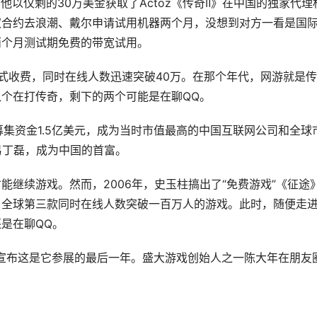
，他以仅剩的30万美金获取了Actoz《传奇Ⅱ》在中国的独家代理
权合约去浪潮、戴尔申请试用机器两个月，没想到对方一看是国
两个月测试期免费的带宽试用。
式收费，同时在线人数迅速突破40万。在那个年代，网游就是传
个在打传奇，剩下的两个可能是在聊QQ。
，募集资金1.5亿美元，成为当时市值最高的中国互联网公司和全球
易丁磊，成为中国的首富。
继续游戏。然而，2006年，史玉柱搞出了“免费游戏”《征途
了全球第三款同时在线人数突破一百万人的游戏。此时，随便走
是在聊QQ。
大游戏宣布这是它参展的最后一年。盛大游戏创始人之一陈大年在朋友