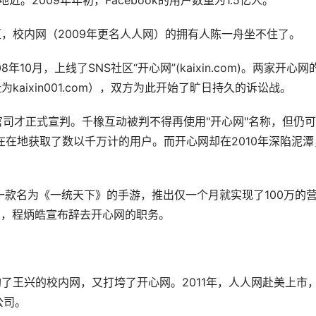
近。2009年年初，Facebook的用户数量为1.5亿人。
，校内网（2009年更名人人网）的拥有人陈一舟坐不住了。
10月，上线了SNS社区“开心网”(kaixin.com)。两家开心网
aixin001.com），双方为此开始了旷日持久的诉讼战。
”官司才正式宣判。千橡互动被判不得再使用"开心网"名称，但仍
实实在在地获取了数以千万计的用户。而开心网却在2010年深陷泥潭
一款名为《一统天下》的手游，推出仅一个月就实现了100万的
1日，程炳皓宣布辞去开心网的职务。
了王兴的校内网，又打垮了开心网。2011年，人人网赴美上市
公司。