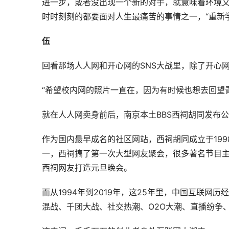
进一步，或者没出现一个新的对手，就意味着环境
时时刻刻的都要面对人生最痛苦的事情之一，“重新
伍
回看那场人人网和开心网的SNS大战里，除了开心网，
“希望校内网的照片一直在，因为有时候也想去回望
就在人人网卖身前后，南京本土BBS西祠胡同发布
作为国内最早成名的社区网站，西祠胡同成立于199
一，西祠搞了第一次大型网友聚会，很多著名节目
西祠网友打造元旦晚会。
而从1994年到2019年，这25年里，中国互联
混战、千团大战、社交热潮、O2O大潮、直播纷争