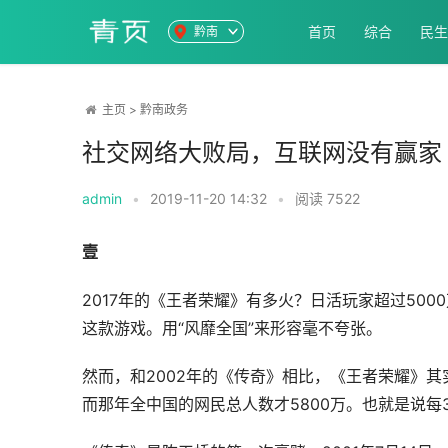
首页
综合
民生
黔南
主页
>
黔南政务
社交网络大败局，互联网没有赢家
admin
•
2019-11-20 14:32
•
阅读
7522
壹
2017年的《王者荣耀》有多火？日活玩家超过50
这款游戏。用“风靡全国”来形容毫不夸张。
然而，和2002年的《传奇》相比，《王者荣耀》其实
而那年全中国的网民总人数才5800万。也就是说每