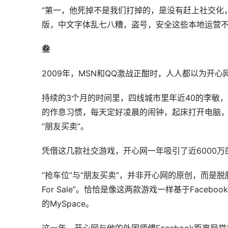
“第一，他死掉不是我们打掉的，是没有赶上社交化，
版，中文字体乱七八糟，盗号，安全这些本地运营不过
叁
2009年，MSN和QQ激战正酣时，人人都以为开
持续的3个月的时间里，四线城市里年近40的李敏
的作息习惯，每天定好凌晨的闹钟，起床打开电脑，
“朋友买卖”。
凭借这几款社交游戏，开心网一年吸引了近6000
“抢车位”与“朋友买卖”，并非开心网的原创，而是脱胎于Fac
For Sale”。恰恰是像这两款游戏一样基于Face
的MySpace。