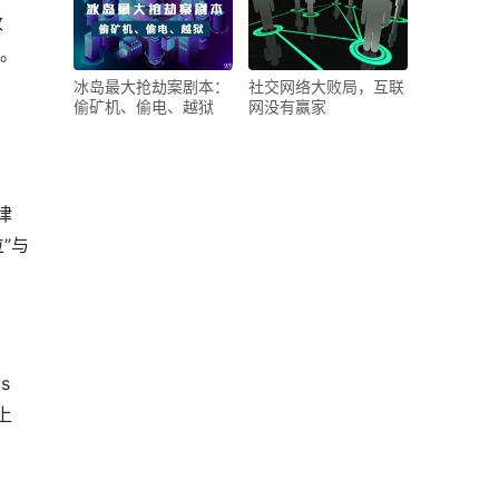
改
说。
冰岛最大抢劫案剧本：
社交网络大败局，互联
偷矿机、偷电、越狱
网没有赢家
律
”与
 
上