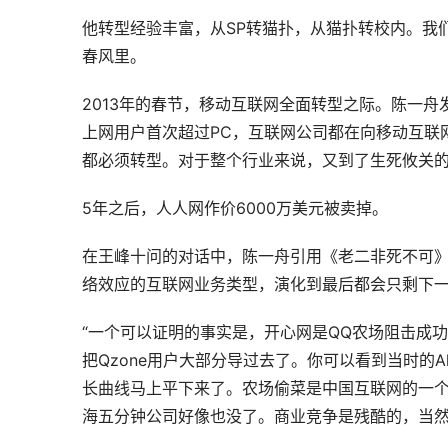
他转型经验丰富，从SP转猫扑，从猫扑转校内。我
春风里。
2013年的春节，移动互联网全面转型之际。陈一舟
上网用户首次超过PC，互联网公司都在向移动互联
都必须转型。对于整个行业来说，又到了生死攸关的时刻，To d
5年之后，人人网作价6000万美元被卖掉。
在王峰十问的对话中，陈一舟引用《老二非死不可》
络效应的互联网业务类型，演化到最后都会只剩下一
“一个可以证明的事实是，开心网是QQ农场阻击成
把Qzone用户大部分导过去了。你可以看到当时的A
长曲线马上平下来了。农场偷菜是中国互联网的一
海五分钟公司好像也没了。商业竞争是残酷的，当然