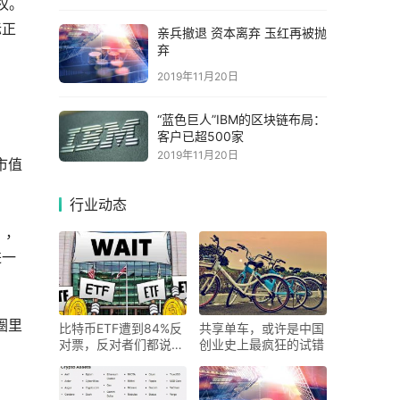
权。
际正
亲兵撤退 资本离弃 玉红再被抛
弃
2019年11月20日
“蓝色巨人”IBM的区块链布局：
客户已超500家
2019年11月20日
市值
行业动态
》，
进一
圈里
比特币ETF遭到84%反
共享单车，或许是中国
对票，反对者们都说了
创业史上最疯狂的试错
啥？