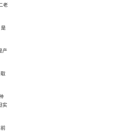
二老
？是
是产
会取
种
但实
每前