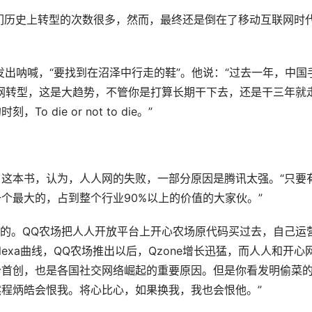
们历史上转型的次数很多，然而，最终还是倒在了移动互联网时
发出呐喊，“要找到在沼泽中行走的鞋”。他说：“过去一年，中国
网转型，这是大趋势，不管你是打算长期干下去，还是干三年就
ie or not to die。”
这本书，认为，人人网的失败，一部分原因是腾讯太强。“只要
个最大的，占到整个行业90%以上的价值的大家伙。”
功的。QQ农场把人人开放平台上开心农场原代码买过去，自己运
lexa曲线，QQ农场推出以后，Qzone增长迅猛，而人人和开心
个首创，也是各国社交网络崛起的重要原因。但是你看发明偷菜
程炳皓会恨我。将心比心，如果换我，我也会恨他。”