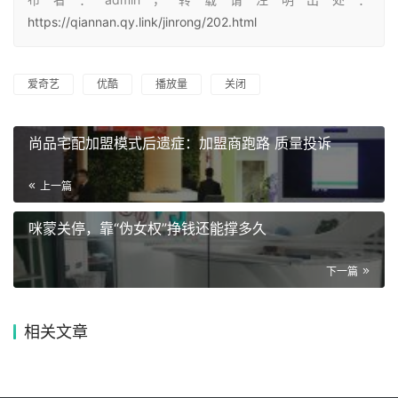
https://qiannan.qy.link/jinrong/202.html
爱奇艺
优酷
播放量
关闭
尚品宅配加盟模式后遗症：加盟商跑路 质量投诉
上一篇
咪蒙关停，靠“伪女权”挣钱还能撑多久
下一篇
相关文章