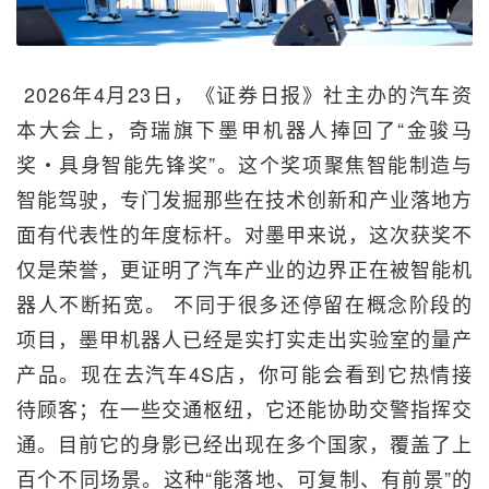
 2026年4月23日，《证券日报》社主办的汽车资
本大会上，奇瑞旗下墨甲机器人捧回了“金骏马
奖・具身智能先锋奖”。这个奖项聚焦智能制造与
智能驾驶，专门发掘那些在技术创新和产业落地方
面有代表性的年度标杆。对墨甲来说，这次获奖不
仅是荣誉，更证明了汽车产业的边界正在被智能机
器人不断拓宽。 不同于很多还停留在概念阶段的
项目，墨甲机器人已经是实打实走出实验室的量产
产品。现在去汽车4S店，你可能会看到它热情接
待顾客；在一些交通枢纽，它还能协助交警指挥交
通。目前它的身影已经出现在多个国家，覆盖了上
百个不同场景。这种“能落地、可复制、有前景”的