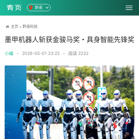
黔南
主页
>
黔南科技
墨甲机器人斩获金骏马奖・具身智能先锋奖
小编
•
2026-05-01 23:22
•
阅读
2232