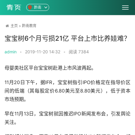
黔南
主页
>
黔南教育
宝宝树6个月亏损21亿 平台上市比养娃难？
admin
•
2019-11-20 14:32
•
阅读
7384
母婴类社区平台宝宝树赴港上市风波再起。
11月20日下午，据IFR，宝宝树指引IPO价格定在指导价区
间的低端（其每股定价6.80美元至8.80美元），低于资本
市场预期。
早在11月13日，宝宝树就因推迟IPO新闻发布会，引发舆论
关注。